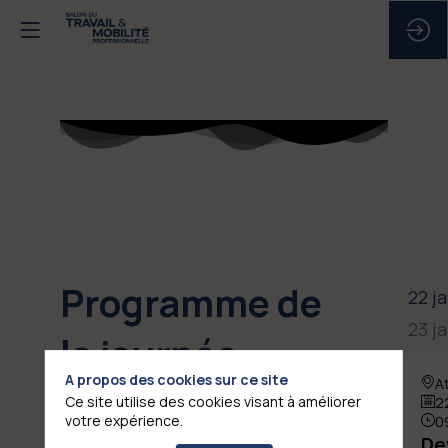
Programme de
22 j
23 j
la journée
A propos des cookies sur ce site
A
Ce site utilise des cookies visant à améliorer
2
votre expérience.
0
De