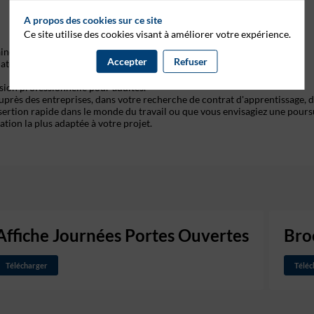
A propos des cookies sur ce site
Ce site utilise des cookies visant à améliorer votre expérience.
aine de formations gratuites et rémunérées du CAP au Master, dans les
Accepter
Refuser
olaterie et la Boulangerie. Nous formons collégiens, lycéens et étudiants
sion professionnelle pour adultes.
près des entreprises, dans votre recherche de contrat d'apprentissage, 
nsertion rapide dans le monde du travail ou que vous envisagiez une pours
tion la plus adaptée à votre projet.
Affiche Journées Portes Ouvertes
Bro
Télécharger
Téléc