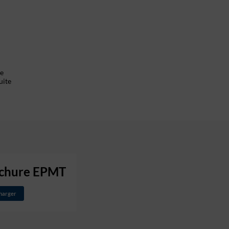
de
uite
chure EPMT
harger