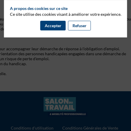
A propos des cookies sur ce site
Ce site utilise des cookies visant à améliorer votre expérience.
r de Placement Spécialisé défini par la loi 11 février 2005, agissant pou
 ou non en emploi.
Accepter
Refuser
 des personnes handicapées, quel que soit leur effectif.
 pour accompagner leur démarche de réponse à l’obligation d’emploi.
d’orientation des personnes handicapées engagées dans une démarche de
un risque de perte d'emploi.
on du handicap.
lle.
Conditions d'utilisation
Conditions Générales de Vente