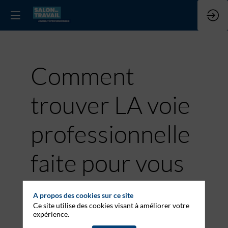
Comment
trouver LA voie
professionnelle
faite pour vous
?
A propos des cookies sur ce site
Ce site utilise des cookies visant à améliorer votre
19 janv. 2023
|
11:30
-
12:30
expérience.