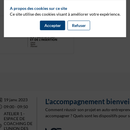
A propos des cookies sur ce site
Ce site utilise des cookies visant à améliorer votre expérience.
Accepter
Refuser
19 janv. 2023
L'accompagnement bienveil
09:00
 - 
09:50
Comment réussir son projet en auto-entrepreneu
ATELIER 1 -
accompagner ? Quels sont les dispositifs pour se
ESPACE DE
COACHING DE
L'UNION DES