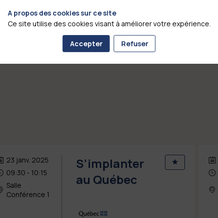
A propos des cookies sur ce site
Ce site utilise des cookies visant à améliorer votre expérience.
ope vous informera sur le Québec, sa société, son tissu économique
les programmes destinés aux gens d'affaires (Entrepreneurs,
Accepter
Refuser
23 janv. 2025
S’implanter
09:30
 - 
10:15
au Québec
Salle
Conférence 1