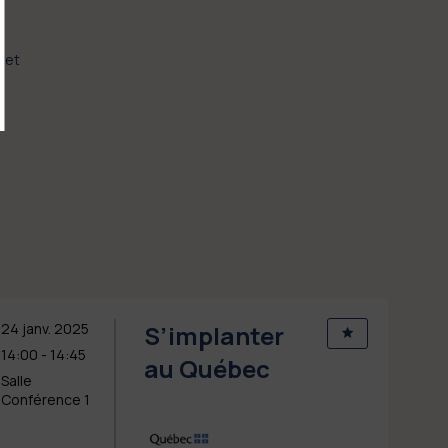
 et
24 janv. 2025
S’implanter
14:00
 - 
14:45
au Québec
Salle
Conférence 1