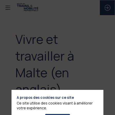
Vivre et
travailler à
Malte (en
anglais)
A propos des cookies sur ce site
24 janv. 2025
|
12:30
-
13:00
Ce site utilise des cookies visant à améliorer
votre expérience.