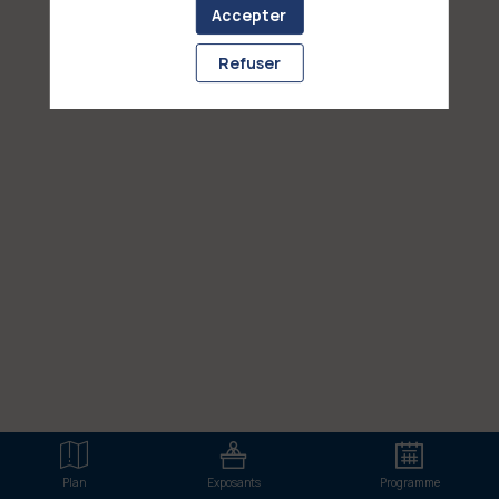
aucune de ses interventions.
Accepter
Toutes les sessions
Refuser
Plan
Exposants
Programme