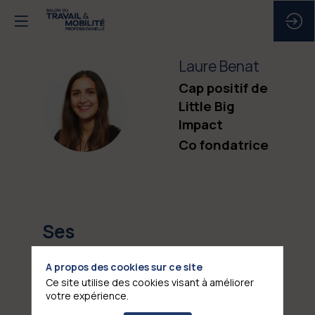
Laure
Benat
Cap positif de
LB
Little Big
Impact
Co fondatrice
Ses
sessions
A propos des cookies sur ce site
Ce site utilise des cookies visant à améliorer
votre expérience.
Retrouvez la liste de toutes les sessions
présentées par ce speaker pour ne manquer