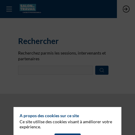
Rechercher
Prép
Recherchez parmis les sessions, intervenants et
des
partenaires
donn
A propos des cookies sur ce site
Ce site utilise des cookies visant à améliorer votre
expérience.