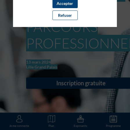
Accepter
DE VOTRE
Refuser
PARCOURS
PROFESSIONNE
13 mars 2024
Lille Grand Palais
Inscription gratuite
Je me connecte
Plan
Exposants
Programme