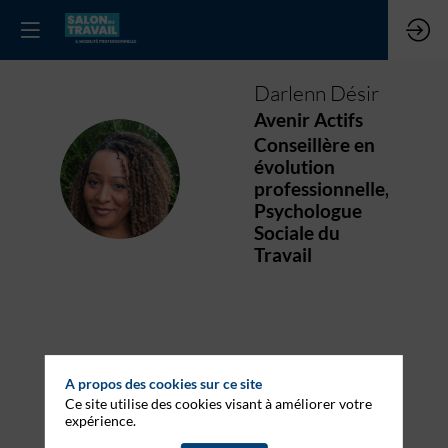
Darlenn
Désir
Avenir Actifs
Conseillère en
évolution
DD
professionnelle,
Psychologue
Sociale du
Travail
Ses
A propos des cookies sur ce site
sessions
Ce site utilise des cookies visant à améliorer votre
expérience.